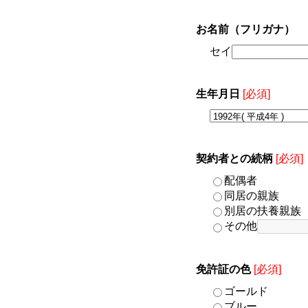
お名前（フリガナ）
セイ
生年月日
[必須]
契約者との続柄
[必須]
配偶者
同居の親族
別居の扶養親族
その他
免許証の色
[必須]
ゴールド
ブルー