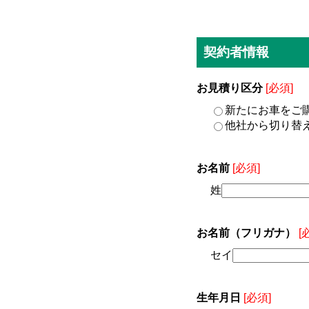
契約者情報
お見積り区分
[必須]
新たにお車をご
他社から切り替
お名前
[必須]
姓
お名前（フリガナ）
[
セイ
生年月日
[必須]