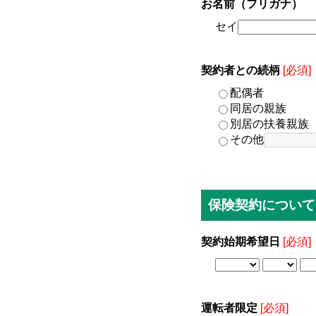
お名前（フリガナ）
セイ
契約者との続柄
[必須]
配偶者
同居の親族
別居の扶養親族
その他
保険契約について
契約始期希望日
[必須]
運転者限定
[必須]